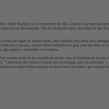
. Marie Harting ya era consciente de ello. Gracias a su especial atenc
o hojas en un descampado. Ella lo interpretó como una señal de que Es
.
ue siendo un signo de buena suerte, pero también una señal para proteger
Creado en el pasado, nuestro trébol también nos guía para nuestras accio
algo grande y sostenible en el futuro.
ro nuestro éxito no es cuestión de suerte, sino el resultado de nuestra
nes: "Queremos dar forma al futuro con tecnologías para las personas" 
brújula para guiar todas nuestras acciones hacia un futuro que merezca la