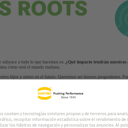
ue subyace a todo lo que hacemos es:
¿Qué impacto tendrán nuestras a
mina cómo será el mundo mañana.
ros hijos y nietos en el futuro. Queremos ser buenos progenitores. Por 
o más que cumplir los requisitos legales. Por encima de todo, necesitamo
 cada uno de nosotros. Desde los pequeños detalles de la vida cotidiana