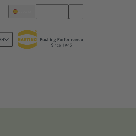
Español
España
NG