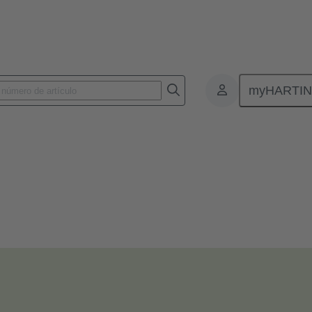
myHARTI
idad