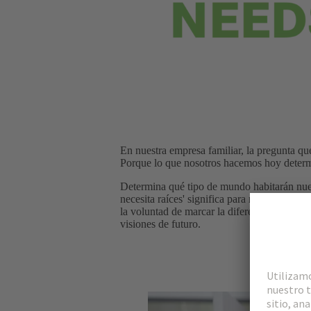
En nuestra empresa familiar, la pregunta q
Porque lo que nosotros hacemos hoy deter
Determina qué tipo de mundo habitarán nuest
necesita raíces' significa para nosotros alg
la voluntad de marcar la diferencia, todos y
visiones de futuro.