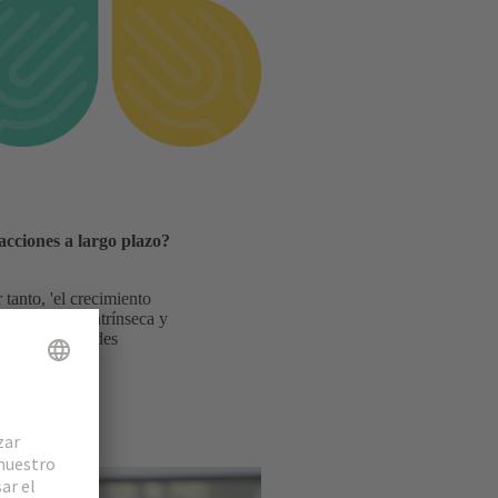
cciones a largo plazo?
tanto, 'el crecimiento
s motivación intrínseca y
 hasta las grandes