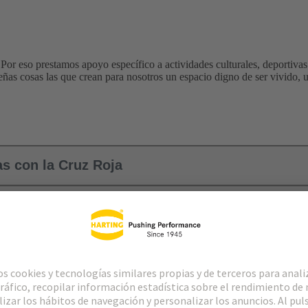
Por eso prestamos apoyo específico a actividades culturales, deportivas 
eñas cosas las que crean para nosotros un espacio digno de ser vivido, 
as con la Cruz Roja
a los jóvenes
nte
ir la soledad