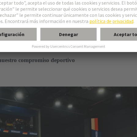
 la tecnología
al
 nuestro compromiso deportivo