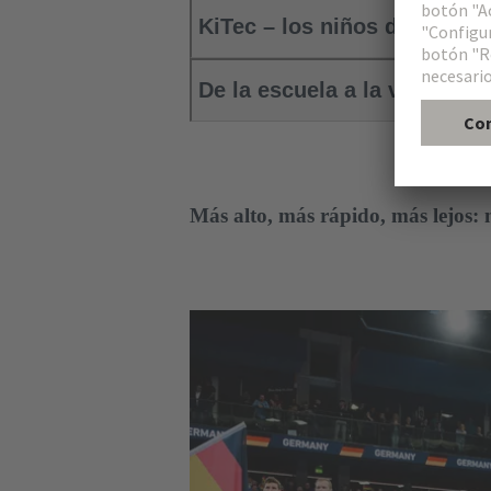
KiTec – los niños descubren
De la escuela a la vida labor
Más alto, más rápido, más lejos: