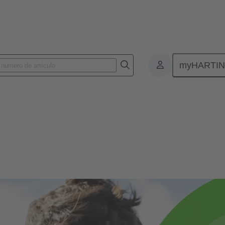
myHARTI
o compromiso social
 social