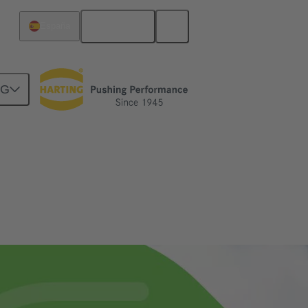
Español
España
NG