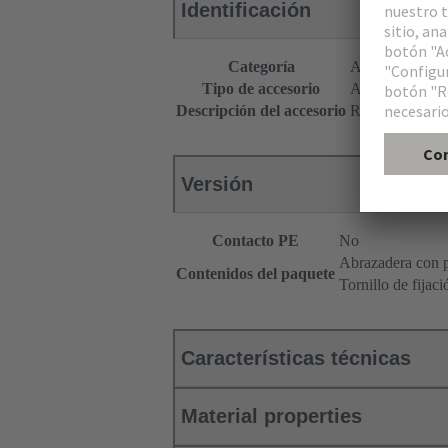
Identificación
Categoría
Accesorios
Tipo de accesorio
Abrazadera de p
Descripción del accesorio
Recto
Versión
Contacto PE
No
Abrazadera con pr
Contenidos del paquete
Tornillo de fijac
Características técnicas
Material properties