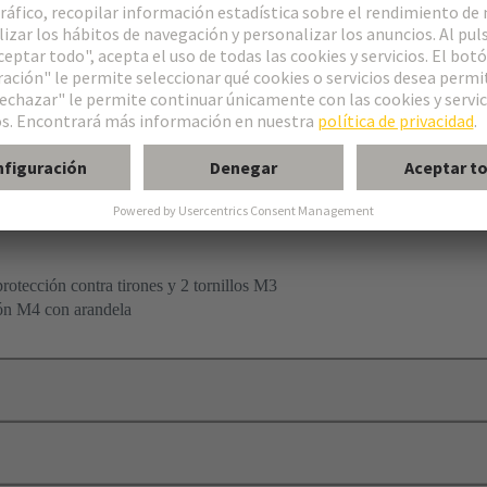
rotección contra tirones
otección contra tirones y 2 tornillos M3
ión M4 con arandela