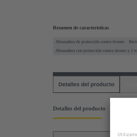
Resumen de características
Abrazadera de protección contra tirones
Rect
Abrazadera con protección contra tirones y 2 t
Detalles del producto
Des
Detalles del producto