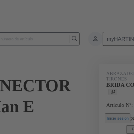
myHARTI
Conectores rectangulares
Productos
Accesorios
Más accesorio
ABRAZADER
ONECTOR
TIRONES
BRIDA C
an E
Artículo Nº:
pa
Inicie sesión