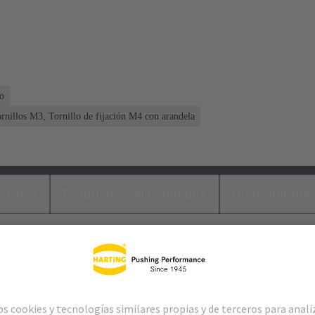
o
ornillos M3, Tornillo de fijación M4 con arandela
cargas
Productos relacionados
Distribuidore