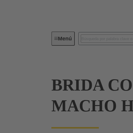
Menú
Conectores industriales / Han®
BRIDA C
MACHO H