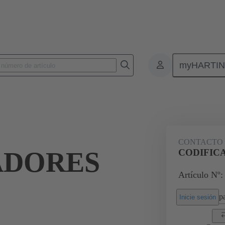
myHARTI
nectores de placas de circuitos impresos
Conectores de placa a placa de ci
09 02 000 9928
CONTACTO 
ADORES
CODIFIC
Artículo Nº:
pa
Inicie sesión