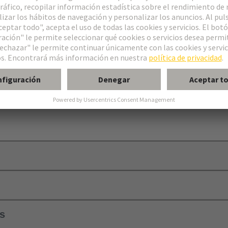
dificación
, D y E
ls