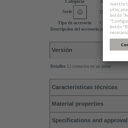
Categoría
Accesorios
Serie
DIN 41612
Tipo de accesorio
Contacto de co
Descripción del accesorio
para tipos B, C
Versión
Detalles
12 contactos en un peine
Características técnicas
Material properties
Specifications and approva