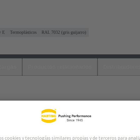
y E
Termoplásticos
RAL 7032 (gris guijarro)
cargas
Productos relacionados
Distribuidore