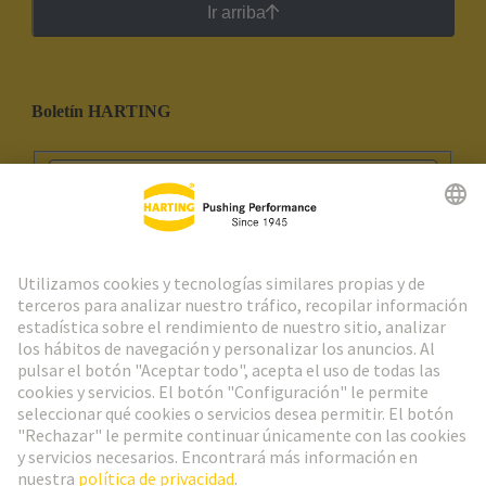
Ir arriba
Boletín HARTING
Ir al registro
Social Media
Español
España