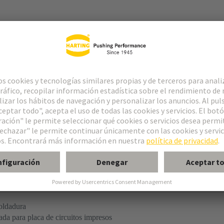
l
 M inverso
oldadura
da para placa de circuitos impresos