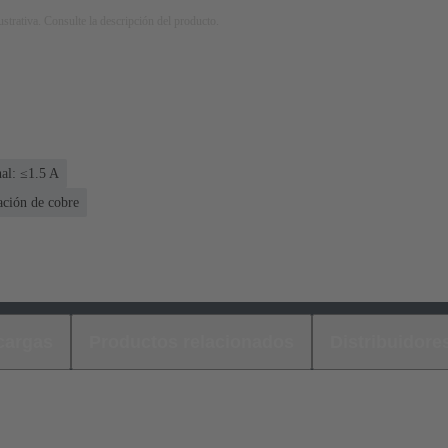
strativa. Consulte la descripción del producto.
al: ≤1.5 A
ación de cobre
cargas
Productos relacionados
Distribuidore