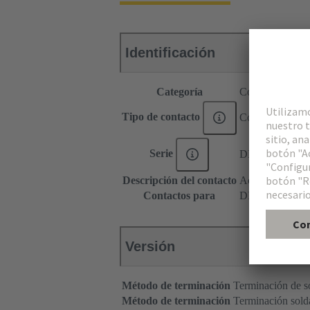
Identificación
Categoría
Contactos
Tipo de contacto
Contacto coaxia
Serie
DIN 41612
Descripción del contacto
Acodado
Contactos para
DIN 41612 Tipo
Versión
Método de terminación
Terminación de s
Método de terminación
Terminación solda