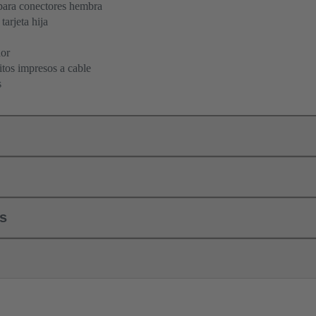
ara conectores hembra
tarjeta hija
dor
itos impresos a cable
s
ls