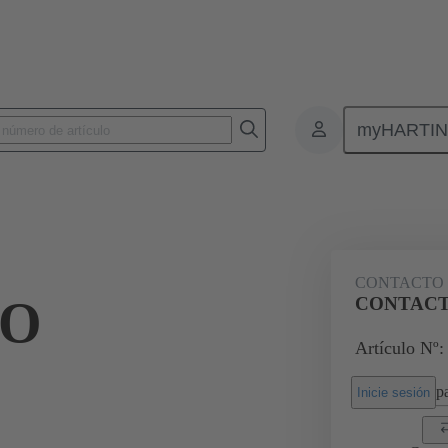
myHARTI
nectores de placas de circuitos impresos
Conectores de placa a placa de ci
09 03 000 6162
CONTACTO
TO
CONTACT
Artículo Nº:
pa
Inicie sesión