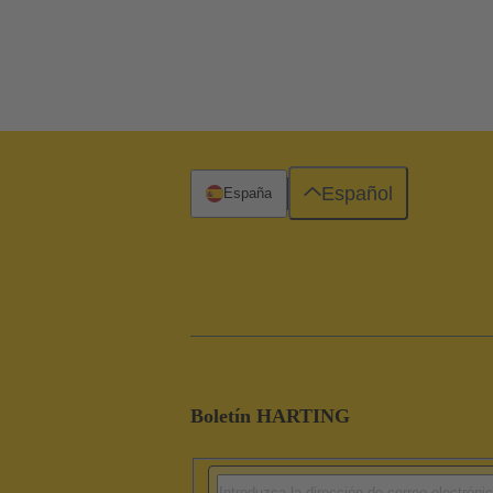
Español
España
Boletín HARTING