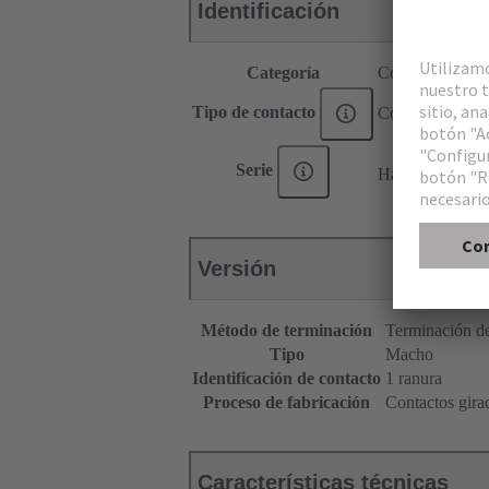
Identificación
Categoría
Contactos
Tipo de contacto
Contacto de eng
®
Serie
Han E
Versión
Método de terminación
Terminación de
Tipo
Macho
Identificación de contacto
1 ranura
Proceso de fabricación
Contactos gira
Características técnicas