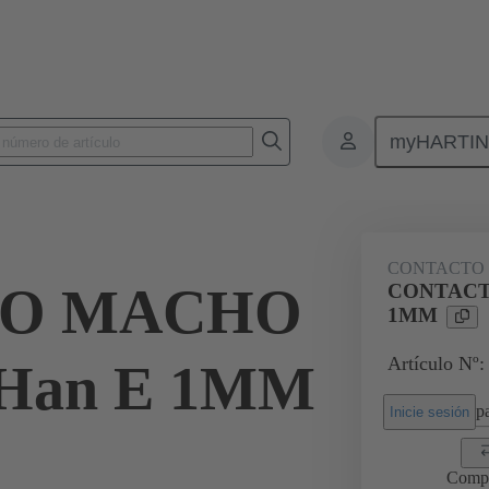
myHARTI
Conectores rectangulares
Productos
Contactos
Eléctrico
CONTACTO 
TO MACHO
CONTACT
1MM
Artículo Nº:
Han E 1MM
pa
Inicie sesión
Comp