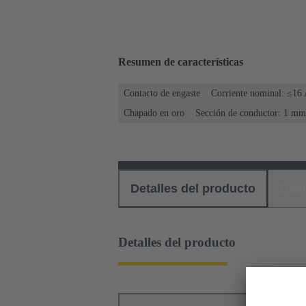
Resumen de características
Contacto de engaste
Corriente nominal: ≤16
Chapado en oro
Sección de conductor: 1 mm
Detalles del producto
Des
Detalles del producto