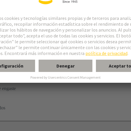
aste
 engaste
dos