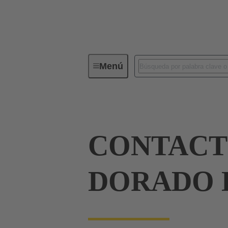
Menú
Conectores industriales / Han®
CONTAC
DORADO 