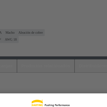
 A
Macho
Aleación de cobre
²
AWG 18
cargas
Productos relacionados
Distribuidore