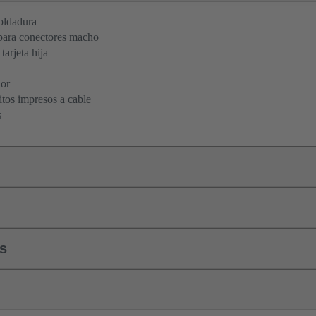
oldadura
para conectores macho
tarjeta hija
dor
itos impresos a cable
s
ls