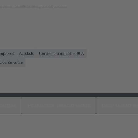
strativa. Consulte la descripción del producto.
impresos
Acodado
Corriente nominal: ≤30 A
ción de cobre
cargas
Productos relacionados
Distribuidore