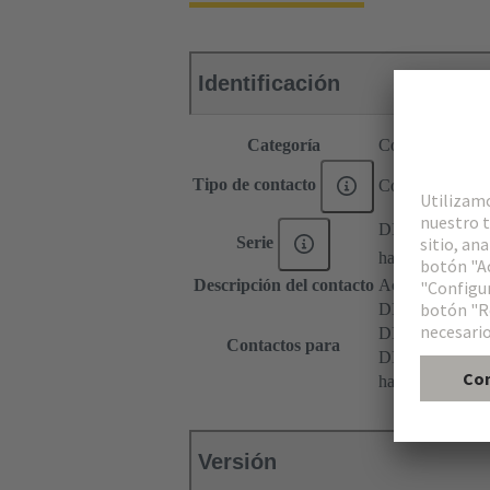
Identificación
Categoría
Contactos
Tipo de contacto
Contacto de sold
DIN 41612
Serie
har-modular®
Descripción del contacto
Acodado
DIN 41612 Tip
DIN 41612 Ti
Contactos para
DIN 41612 Bau
har-modular® 
Versión