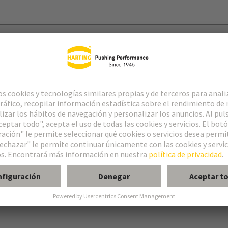
adura de la placa de circuitos impresos
o M
po MH 21+5
form M 0+2
Módulo M, macho, acodado