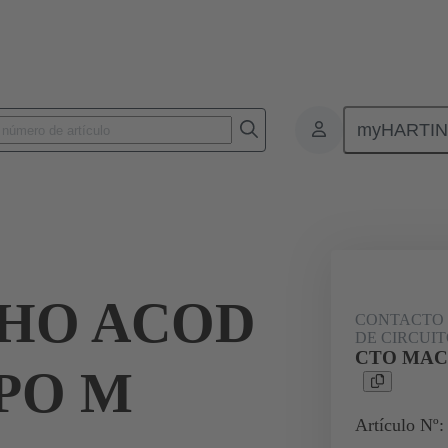
myHARTI
nectores de placas de circuitos impresos
Conectores de placa a placa de ci
09 03 000 6104
HO ACOD
CONTACTO 
DE CIRCUIT
CTO MAC
IPO M
Artículo Nº: