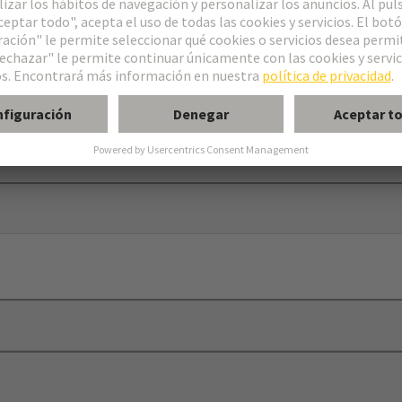
od
ble