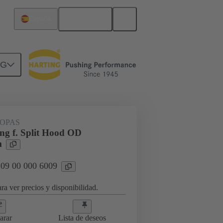
Español
España
NG
da de cable
09 00 000 6009
OPAS
ing f. Split Hood OD
m
 09 00 000 6009
ra ver precios y disponibilidad.
arar
Lista de deseos