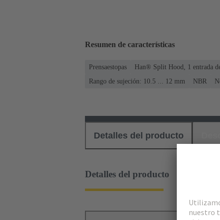
Resumen de características
Prensaestopas
Han® Split Hood, 1 entrada de
Rango de sujeción: 10.5 ... 12 mm
NBR
N
Detalles del producto
Des
Detalles del producto