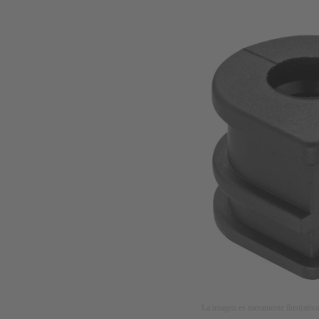
La imagen es meramente ilustrativa