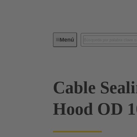
Menú
Conectores industriales / Han®
Cable Sealin
Hood OD 