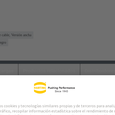
 cable, Versión ancha
egro
cargas
Productos relacionados
Distribuidore