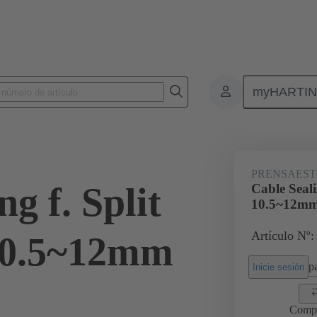
myHARTI
Conectores rectangulares
Productos
Accesorios
Junta de entra
PRENSAEST
g f. Split
Cable Seal
10.5~12m
Artículo Nº:
10.5~12mm
pa
Inicie sesión
Comp