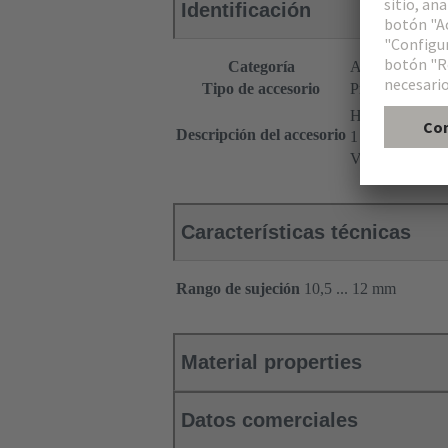
Identificación
Categoría
Accesorios
Tipo de accesorio
Prensaestopas
®
Han
Split Ho
Descripción del accesorio
1 entrada de ca
Versión ancha
Características técnicas
Rango de sujeción
10,5 ... 12 mm
Material properties
Datos comerciales