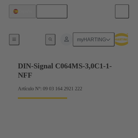
Español
España
Terminación de placa madre a tarjeta hija
myHARTING
DIN-Signal C064MS-3,0C1-1-
NFF
Artículo Nº: 09 03 164 2921 222