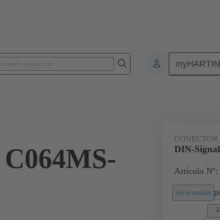
myHARTI
nectores de placas de circuitos impresos
Conectores de placa a placa de ci
09 03 164 2951
CONECTOR
l C064MS-
DIN-Signa
Artículo Nº:
pa
Inicie sesión