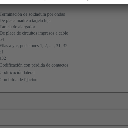
Terminación de soldadura por ondas
De placa madre a tarjeta hija
Tarjeta de alargador
De placa de circuitos impresos a cable
64
Filas a y c, posiciones 1, 2, ... , 31, 32
a1
a32
Codificación con pérdida de contactos
Codificación lateral
Con brida de fijación