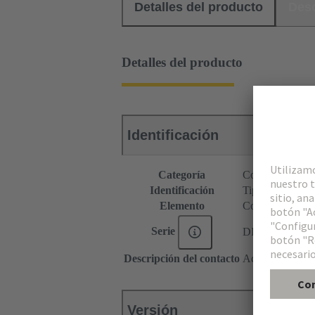
Detalles del producto
Des
Detalles del producto
Identificación
Categoría
Conectores
Identificación
Tipo C
Elemento
Conector mach
Serie
DIN 41612
Descripción del contacto
Acodado
Versión