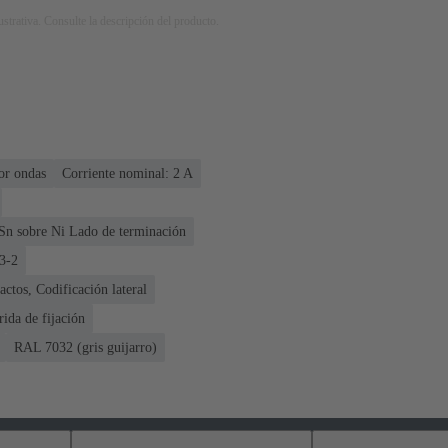
strativa. Consulte la descripción del producto.
or ondas
Corriente nominal: ‌2 A
Sn sobre Ni Lado de terminación
3-2
ctos, Codificación lateral
rida de fijación
RAL 7032 (gris guijarro)