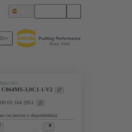
Español
España
NG
rcuitos
Productos
 MACHO
l C064MS-3,0C1-1-V2
 09 03 164 2951
ra ver precios y disponibilidad.