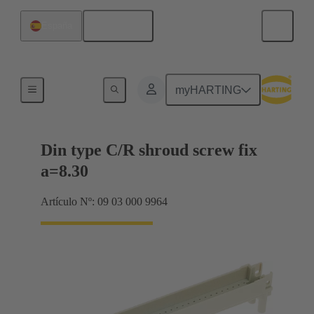
Español
España
Terminación de placa madre a tarjeta hija
myHARTING
Din type C/R shroud screw fix
a=8.30
Artículo Nº: 09 03 000 9964