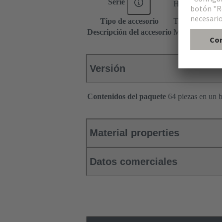
®
Serie
Han E
AV
Tipo de accesorio
Tira de identifi
Descripción del accesorio
Multicontorno
Versión
Contenidos del paquete
64 piezas en un 
Material properties
Datos comerciales