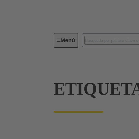
Menú
Conectores industriales / Han®
ETIQUET