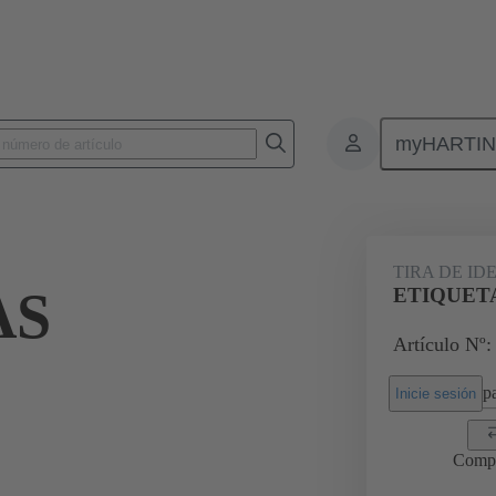
myHARTI
Conectores rectangulares
Productos
Accesorios
Tiras de ident
TIRA DE ID
AS
ETIQUET
Artículo Nº:
pa
Inicie sesión
Comp