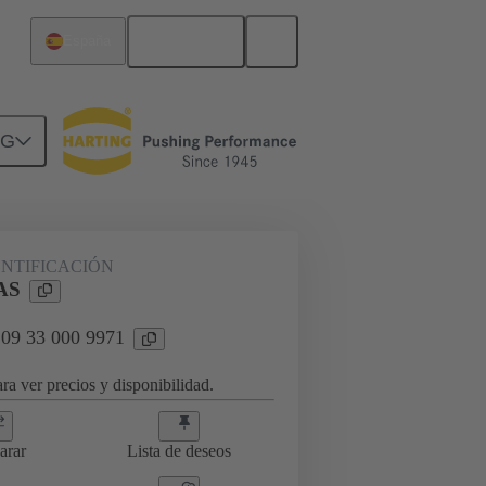
Español
España
NG
ificación
09 33 000 9971
ENTIFICACIÓN
AS
 09 33 000 9971
ra ver precios y disponibilidad.
arar
Lista de deseos