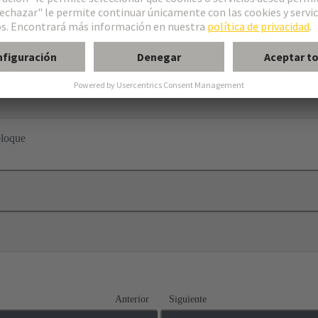
cación
 (MK)
bloque
Anterior
Siguiente