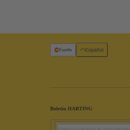
Español
España
Boletín HARTING