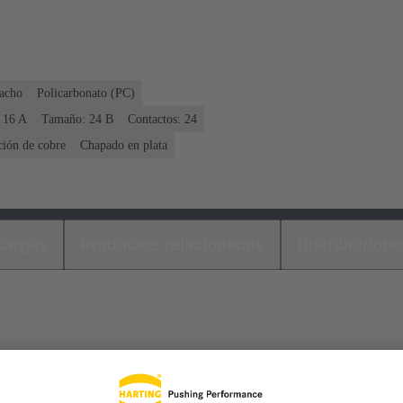
acho
Policarbonato (PC)
 ‌16 A
Tamaño: 24 B
Contactos: 24
ción de cobre
Chapado en plata
cargas
Productos relacionados
Distribuidore