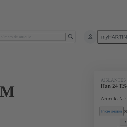
myHARTI
Conectores rectangulares
Productos
Aislantes monobloque
Par
AISLANTES
-M
Han 24 ES
Artículo Nº:
pa
Inicie sesión