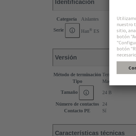
Identificación
Categoría
Aislantes
®
Serie
Han
ES
Versión
Método de terminación
Terminación de b
Tipo
Macho
Tamaño
24 B
Número de contactos
24
Contacto PE
Sí
Características técnicas