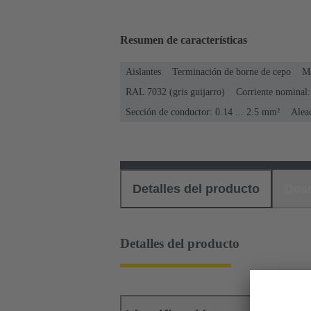
Resumen de características
Aislantes
Terminación de borne de cepo
M
RAL 7032 (gris guijarro)
Corriente nominal:
Sección de conductor: 0.14 ... 2.5 mm²
Alea
Detalles del producto
Des
Detalles del producto