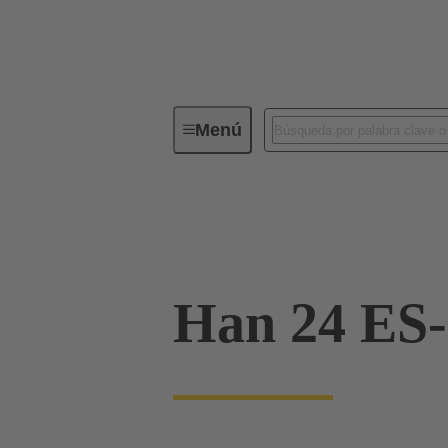
Menú
Conectores industriales / Han®
Corrientes hasta 16 A
09 33 024 2616
Han 24 ES