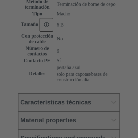
Método de
Terminación de borne de cepo
terminación
Tipo
Macho
Tamaño
6 B
Con protección
No
de cable
Número de
6
contactos
Contacto PE
Sí
pestaña azul
Detalles
solo para capotas/bases de
construcción alta
Características técnicas
Material properties
Specifications and approvals