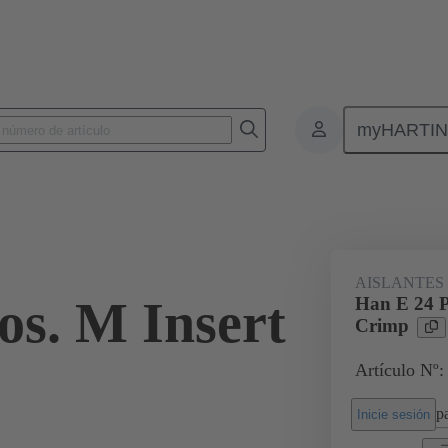
myHARTI
Conectores rectangulares
Productos
Aislantes monobloque
Par
AISLANTES
os. M Insert
Han E 24 P
Crimp
Artículo Nº:
pa
Inicie sesión