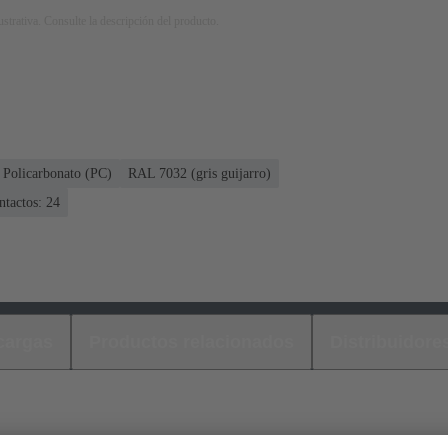
strativa. Consulte la descripción del producto.
Policarbonato (PC)
RAL 7032 (gris guijarro)
ntactos: 24
cargas
Productos relacionados
Distribuidore