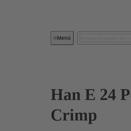
Menú
Conectores industriales / Han®
Corrientes hasta 16 A
09 33 024 2602
Han E 24 P
Crimp