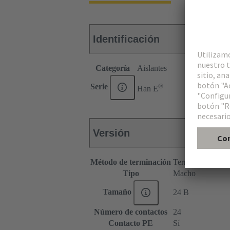
Identificación
Categoría
Aislantes
®
Serie
Han E
Versión
Método de terminación
Terminación de e
Tipo
Macho
Tamaño
24 B
Número de contactos
24
Contacto PE
Sí