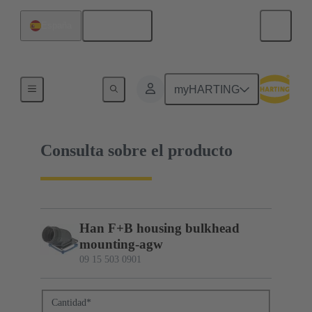
Español
España
09 15 503 0901
myHARTING
Consulta sobre el producto
Han F+B housing bulkhead
mounting-agw
09 15 503 0901
Cantidad
*