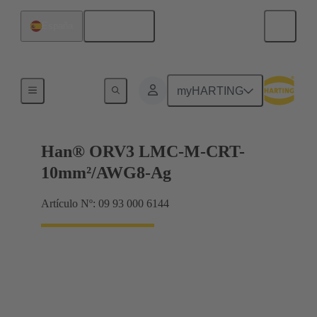
Español
España
Han® ORV3 power
myHARTING
Han® ORV3 LMC-M-CRT-
10mm²/AWG8-Ag
Artículo Nº: 09 93 000 6144