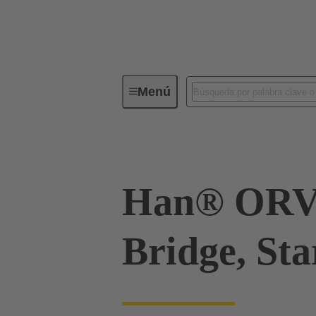
Menú
Conectores industriales / Han®
Han® ORV
Bridge, Sta