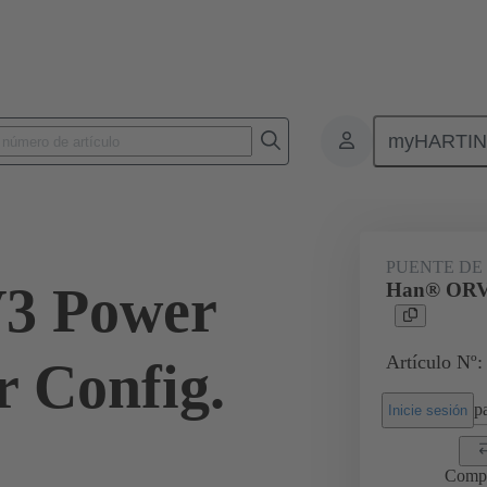
myHARTI
Conectores rectangulares
Productos
Serie
Han® ORV3 power
PUENTE DE
3 Power
Han® ORV3 
Artículo Nº:
r Config.
pa
Inicie sesión
Comp