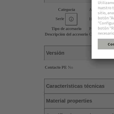
Categoría
Accesorios
Serie
Han® ORV3 p
Tipo de accesorio
Puente de cont
Descripción del accesorio
Configuración 
Versión
Contacto PE
No
Características técnicas
Material properties