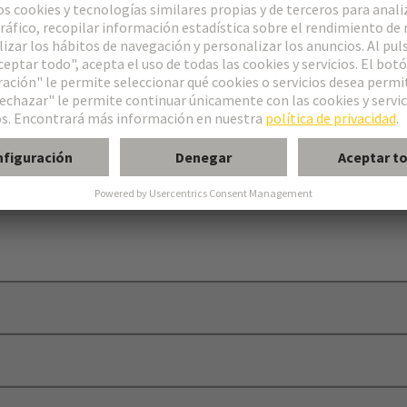
ower
acto
n.º 01