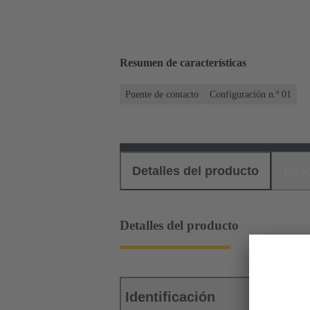
Resumen de características
Puente de contacto
Configuración n.º 01
Detalles del producto
Des
Detalles del producto
Identificación