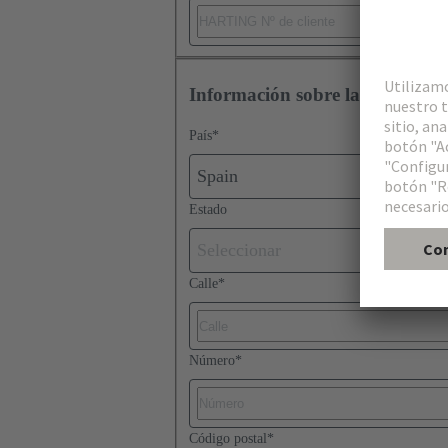
Información sobre la dirección
País
*
Spain
Estado
Seleccionar
Calle
*
Número
*
Código postal
*