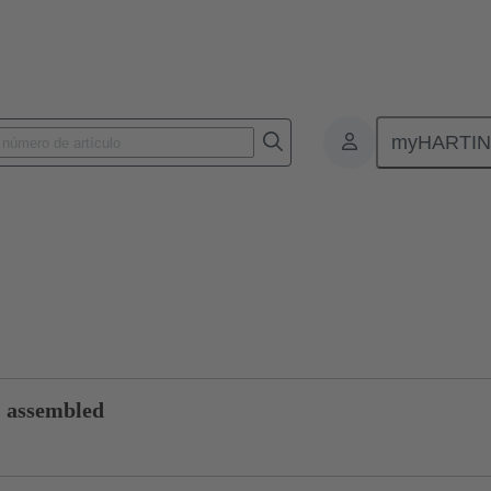
myHARTI
8 4753
Consulta sobre el producto
o
 assembled