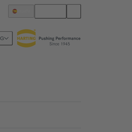
Español
España
NG