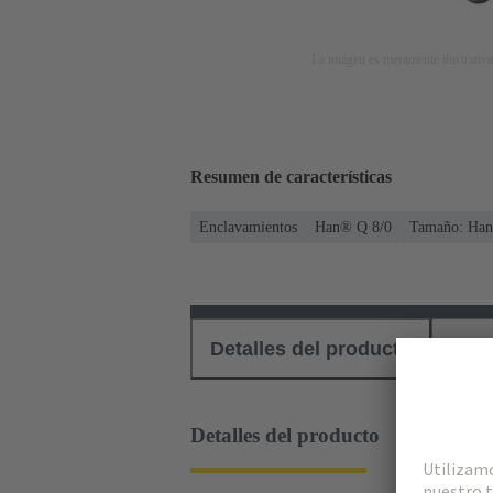
La imagen es meramente ilustrativa
Resumen de características
Enclavamientos
Han® Q 8/0
Tamaño: Ha
Detalles del producto
Des
Detalles del producto