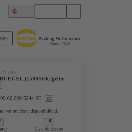
Español
España
NG
loqueo
09 00 000 5244 XL
IENTOS
-BUEGEL (1500Stck./gelbe
: 09 00 000 5244 XL
ra ver precios y disponibilidad.
arar
Lista de deseos