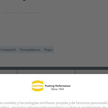
. Consulte la descripción del producto.
n-Compact®
Termoplásticos
Negro
cargas
Productos relacionados
Distribuidore