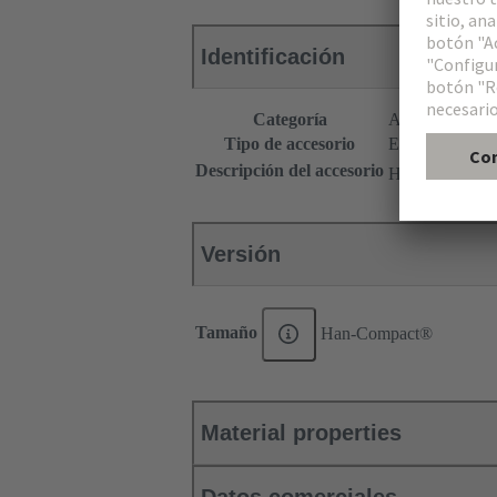
Identificación
Categoría
Accesorios
Tipo de accesorio
Enclavamiento
®
Descripción del accesorio
Han
Q 8/0
Versión
Tamaño
Han-Compact®
Material properties