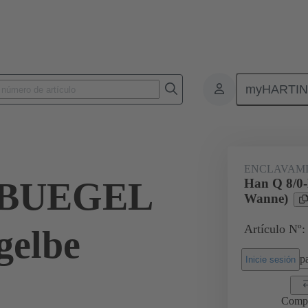
myHARTI
Conectores rectangulares
Productos
Accesorios
Sistemas de b
ENCLAVAM
0-BUEGEL
Han Q 8/0
Wanne)
Artículo Nº
gelbe
pa
Inicie sesión
Comp