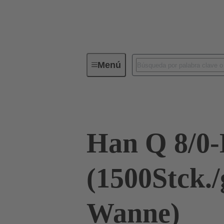
Menú
Conectores industriales / Han®
Han Q 8/
(1500Stck./
Wanne)