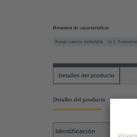
Resumen de características
Puente conector enchufable
2x 1, Transversa
Detalles del producto
Des
Detalles del producto
Identificación