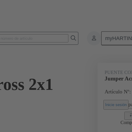
myHARTI
Conectores rectangulares
Productos
Accesorios
Puentes conec
PUENTE CO
oss 2x1
Jumper Acr
Artículo Nº:
pa
Inicie sesión
Comp