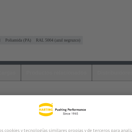
l
Poliamida (PA)
RAL 5004 (azul negruzco)
cargas
Productos relacionados
Distribuidore