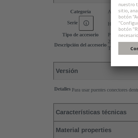
Categoría
Accesorios
®
Serie
Han
ES Press
Tipo de accesorio
Puente conecto
2x 1
Descripción del accesorio
Transversal
Versión
Detalles
Para usar puentes conectores den
Características técnicas
Material properties