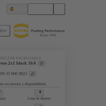
Español
España
NG
tores Han® ES Press
09 33 000 9822
NECTOR ENCHUFABLE
oss 2x1 black 16A
 09 33 000 9822
ra ver precios y disponibilidad.
arar
Lista de deseos