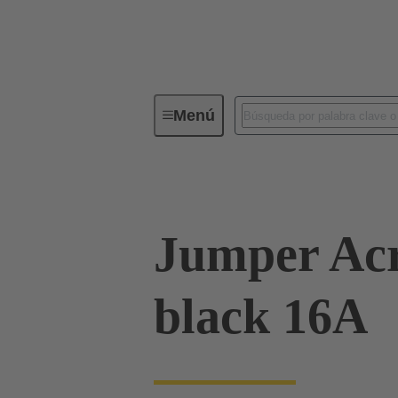
Menú
Conectores industriales / Han®
Jumper Acr
black 16A