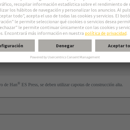
r enchufable
®
tro de Han
ES Press, se deben utilizar capotas de construcción alta.