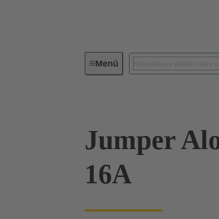
Menú
Conectores industriales / Han®
Jumper Alo
16A