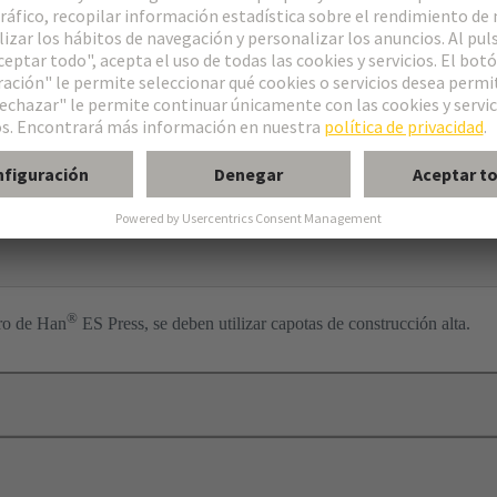
r enchufable
®
tro de Han
ES Press, se deben utilizar capotas de construcción alta.