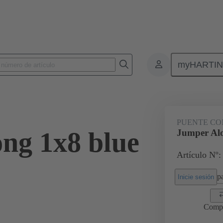
myHARTI
Conectores rectangulares
Productos
Accesorios
Puentes conec
PUENTE CO
ng 1x8 blue
Jumper Alo
Artículo Nº:
pa
Inicie sesión
Comp