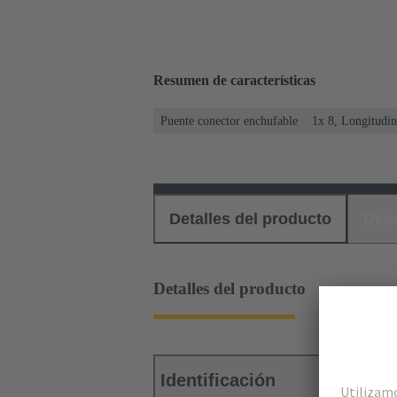
Resumen de características
Puente conector enchufable
1x 8, Longitudin
Detalles del producto
Des
Detalles del producto
Identificación