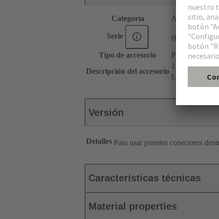
Categoría
Accesorios
®
Serie
Han
ES Press
Tipo de accesorio
Puente conecto
1x 8
Descripción del accesorio
Longitudinal
Versión
Detalles
Para usar puentes conectores den
Características técnicas
Material properties