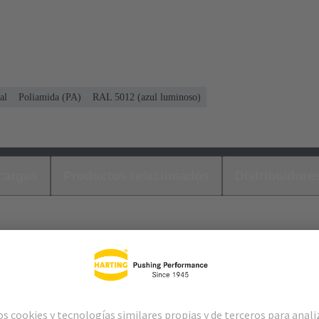
al
Poliamida (PA)
RAL 5012 (azul luminoso)
cargas
Productos relacionados
Distribuidore