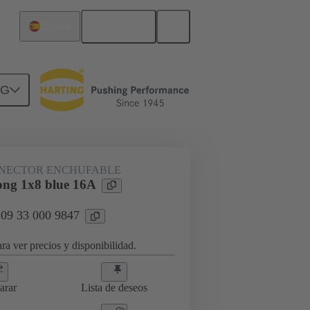
Español
España
NG
tores Han® ES Press
09 33 000 9847
NECTOR ENCHUFABLE
ng 1x8 blue 16A
 09 33 000 9847
ra ver precios y disponibilidad.
arar
Lista de deseos