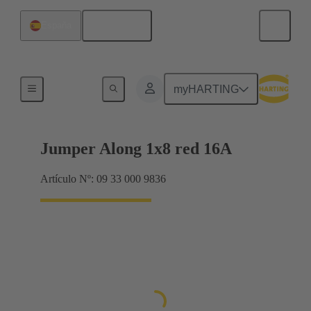
Español
España
Puentes conectores Han® ES Press
myHARTING
Jumper Along 1x8 red 16A
Artículo Nº: 09 33 000 9836