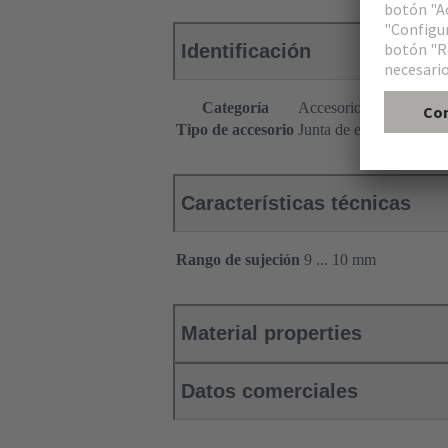
Identificación
Categoría
Accesorios
Tipo de accesorio
Junta de entrada de cab
Características técnicas
Rango de sujeción
9 ... 10 mm
Material properties
Datos comerciales