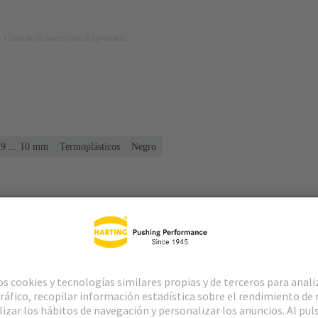
. Consulte la descripción del producto.
 9 ... 10 mm
Termoplásticos
Negro
cargas
Productos relacionados
Distribuidore