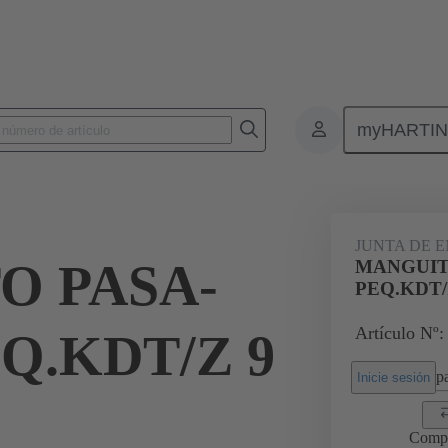
myHARTI
Conectores rectangulares
Productos
Accesorios
Juntas
0
JUNTA DE 
O PASA-
MANGUIT
PEQ.KDT/
Artículo Nº:
Q.KDT/Z 9
pa
Inicie sesión
Comp