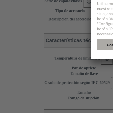
Serie de capotas/bases
Han-Com
Tipo de accesorio
Prensaest
para capot
Descripción del accesorio
para capot
Características técnicas
Temperatura de limitación
Par de apriete
Tamaño de llave
Grado de protección según IEC 60529
Tamaño
Rango de sujeción