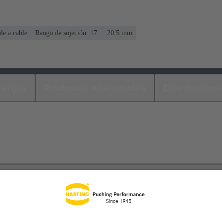
le a cable
Rango de sujeción: 17 ... 20.5 mm
cargas
Productos relacionados
Distribuidore
s