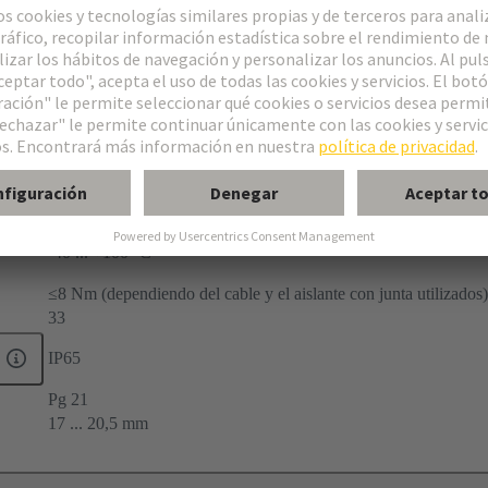
pact®
opa
as
a de cable a cable
-40 ... +100 °C
≤8 Nm (dependiendo del cable y el aislante con junta utilizados)
33
IP65
Pg 21
17 ... 20,5 mm