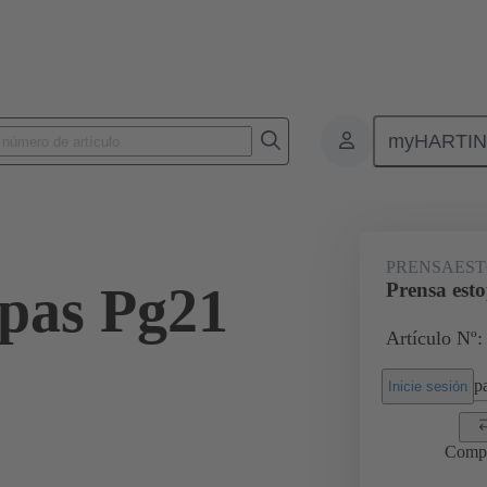
myHARTI
Conectores rectangulares
Productos
Accesorios
Prensaestopas
PRENSAEST
opas Pg21
Prensa est
Artículo Nº:
pa
Inicie sesión
Comp