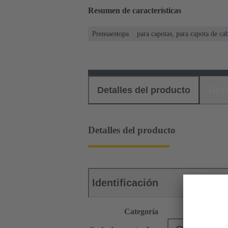
Resumen de características
Prensaestopa
para capotas, para capota de cab
Detalles del producto
Des
Detalles del producto
Identificación
Categoría
Accesorio