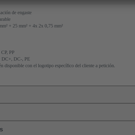
ación de engaste
arable
mm² + 25 mm² + 4x 2x 0,75 mm²
: CP, PP
: DC+, DC-, PE
 disponible con el logotipo específico del cliente a petición.
ls