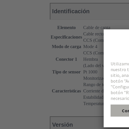
Identificación
Elemento
Cable de carga
Cable recto
Especificaciones
CCS (Combined Chargin
Modo de carga
Mode 4
CCS (Combined Chargin
Conector 1
Hembra
(Lado del vehículo)
Tipo de sensor
Pt 1000
Monitorización de tempe
Rango de temperatura: -
Características
Corriente de medición r
Estabilidad a largo plazo
Temperatura de desconex
Versión