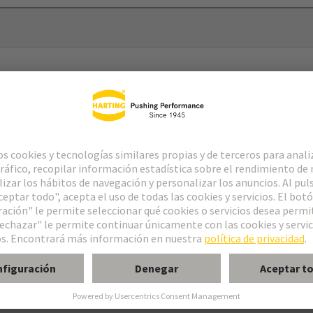
g System) Gen2
g System) Gen2 Tipo 2
ratura con 2x Pt 1000
40 °C … 180 °C (coeficiente de temperatura de acuerdo con DIN EN 6
ecomendada: 0,1 - 0,3 mA (tolerancia de acuerdo con DIN EN 60751)
 (deriva R0 máx.): dentro del rango de temperatura no se espera deriva 
ión: 90 °C, equivalente a un valor Pt 1000 de 1347,07 Ω