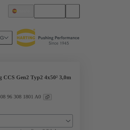
Español
España
NG
ug CCS Gen2 Typ2 4x50² 3,0m
: 08 96 308 1801 A0