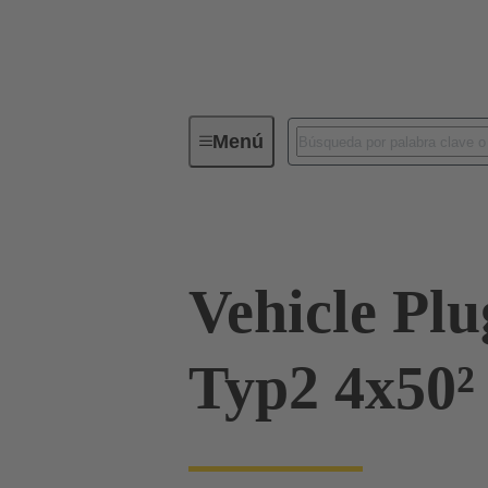
Menú
Equipo de carga para electromovilid
Vehicle Pl
Typ2 4x50²