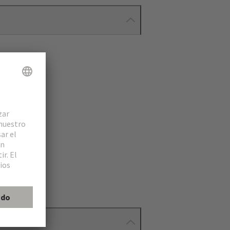
0751)
(>20 años)