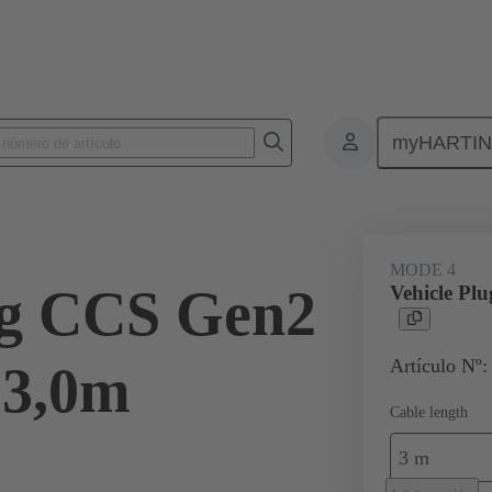
myHARTI
ad
Productos
Cable de carga
08 96 308 1801 A0
MODE 4
ug CCS Gen2
Vehicle Pl
Artículo Nº
 3,0m
Cable length
3 m