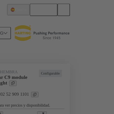
Español
España
NG
rcuitos
Productos
 HEMBRA
Configurable
ar C9 module
ight
 02 52 909 1101
ra ver precios y disponibilidad.