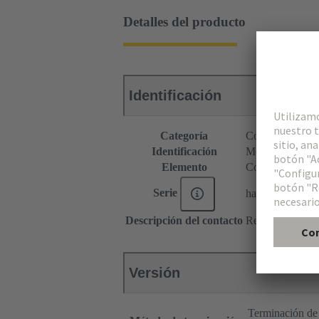
Detalles del producto
Identificación
Categoría
Conectores
Identificación
Módulo C9
Elemento
Conector hembr
Serie
har-modular®
Descripción del contacto
Recto
Versión
Terminación de 