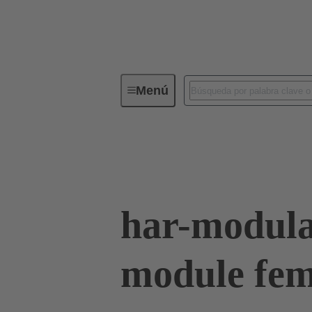
Menú
Conectividad de dispositivos
Co
Terminación de placa madre a tarjeta hija
har-modul
module fem