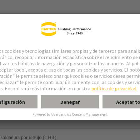
a
soldadura por reflujo (THR)