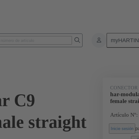
myHARTI
nectores de placas de circuitos impresos
Conectores de placa a placa de ci
02 52 909 1101
CONECTOR
ar C9
har-modul
female stra
Artículo Nº:
ale straight
pa
Inicie sesión