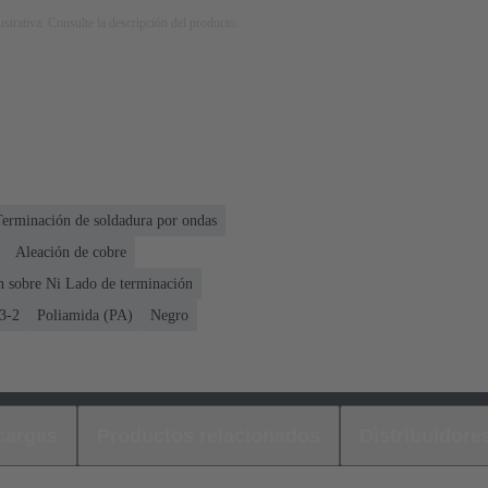
strativa. Consulte la descripción del producto.
Terminación de soldadura por ondas
Aleación de cobre
n sobre Ni Lado de terminación
3-2
Poliamida (PA)
Negro
cargas
Productos relacionados
Distribuidore