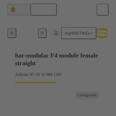
Español
España
Terminación de placa madre a tarjeta hija
myHARTING
har-modular F4 module female
straight
Artículo Nº: 02 52 904 1201
Configurable