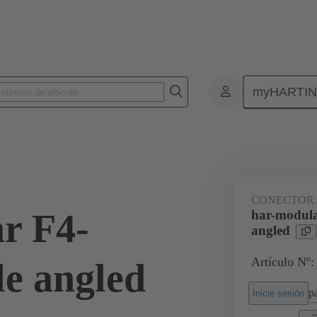
myHARTI
nectores de placas de circuitos impresos
Conectores de placa a placa de ci
02 51 904 1201
CONECTOR
r F4-
har-modula
angled
Artículo Nº:
e angled
pa
Inicie sesión