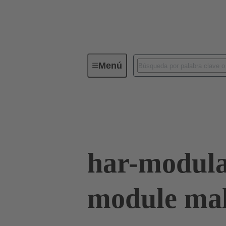
Menú
Conectividad de dispositivos
Co
Terminación de placa madre a tarjeta hija
har-modula
module mal