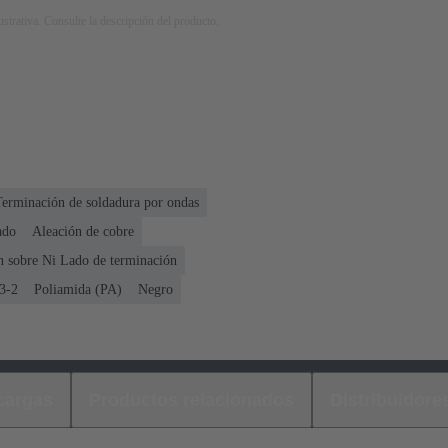
strativa. Consulte la descripción del producto.
Terminación de soldadura por ondas
ado
Aleación de cobre
n sobre Ni Lado de terminación
3-2
Poliamida (PA)
Negro
cargas
Productos relacionados
Distribuidore