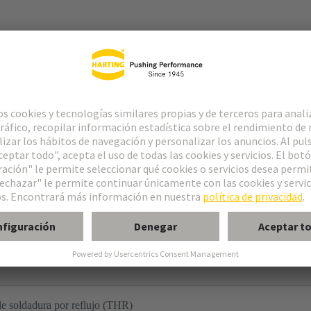
o
e soldadura por reflujo (THR)