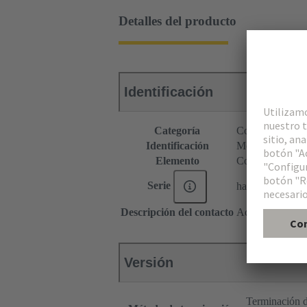
Detalles del producto
Identificación
Categoría
Conectores
Identificación
Módulo F4
Elemento
Conector mach
Serie
har-modular®
Descripción del contacto
Acodado
Versión
Terminación d