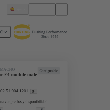
Español
España
NG
rcuitos
Productos
 MACHO
Configurable
r F4-module male
 02 51 904 1201
ra ver precios y disponibilidad.