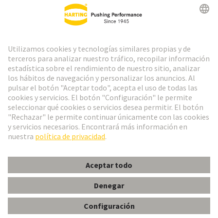
Ir al registro
Social Media
Español
España
© Grupo Tecnológico HARTING
Configuración de cookies
Imprint
Política de privacidad
Aviso Legal Web
Información al cliente
har-modular T-module male straight