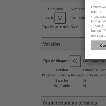
Categoría
Accesorios
Serie
har-modular®
Tipo de accesorio
Base
Versión
Tipo de bloqueo
Enclavamiento
Versión
Entrada superior
Protección contra tirones
Con brida para
2 partes
Sí
Separable
Sí
Características técnicas