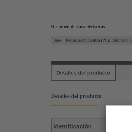
Resumen de características
Base
Resina termoplástica (PC), Reforzado co
Detalles del producto
Des
Detalles del producto
Identificación