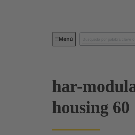
Menú
Serie
Productos
02 09 50
har-modula
housing 60