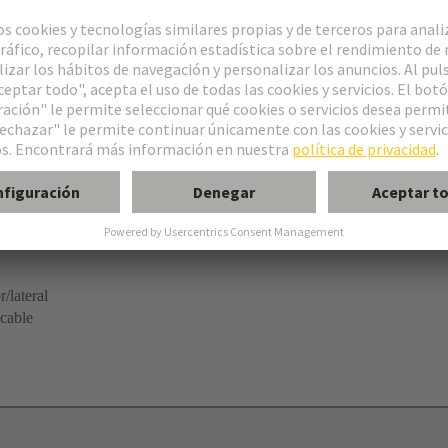
/lateral
 cable