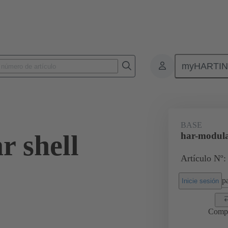
myHARTI
0 2060
BASE
r shell
har-modula
Artículo Nº:
pa
Inicie sesión
Comp