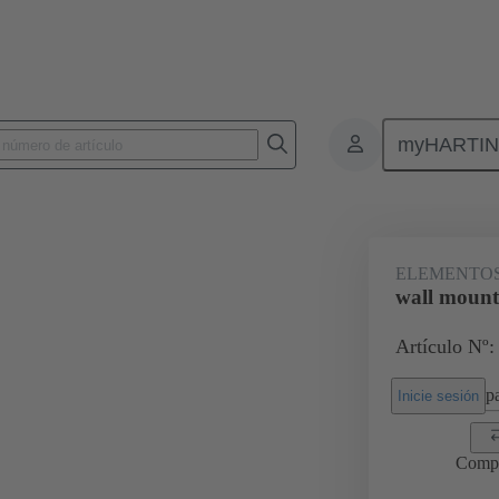
myHARTI
0 5614
ELEMENTOS
wall mount
Artículo Nº:
pa
Inicie sesión
Comp