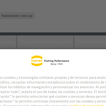
Suministrado como par
cargas
Productos relacionados
Distribuidore
 en panel