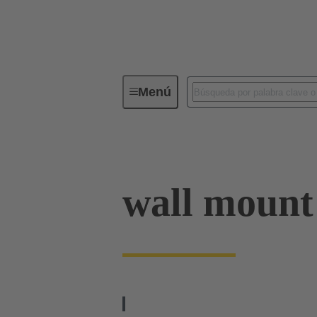
Menú
Serie
Productos
09 00 00
wall mount