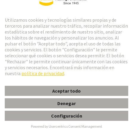
Departamento: SSU QT
Empresa: HARTING Stiftung & Co. KG
Stephan.Middelkamp@HARTING.com
Ir arriba
Boletín HARTING
Ir al registro