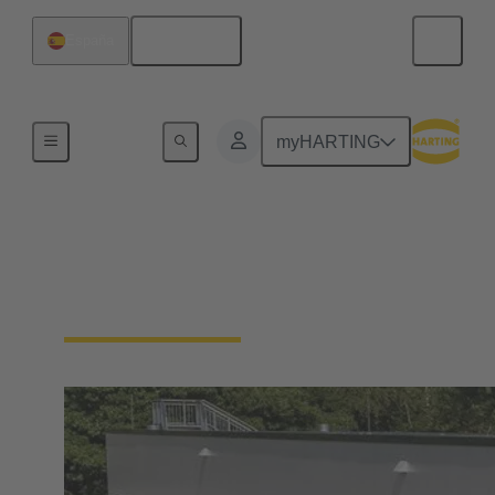
Español
España
Inicio
myHARTING
Acerca de HARTING
"El futuro necesita el pasado", Odo Marquard