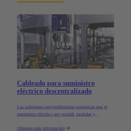
Cableado para suministro
eléctrico descentralizado
Las soluciones preconfiguradas garantizan que el
suministro eléctrico sea versátil, modular y
descentralizado.
Obtenga más información