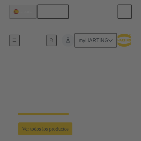
Español
España
Inicio
myHARTING
Soluciones
personalizadas
Cableado de sistema estandarizado y cableados
personalizados para requisitos específicos
Ver todos los productos