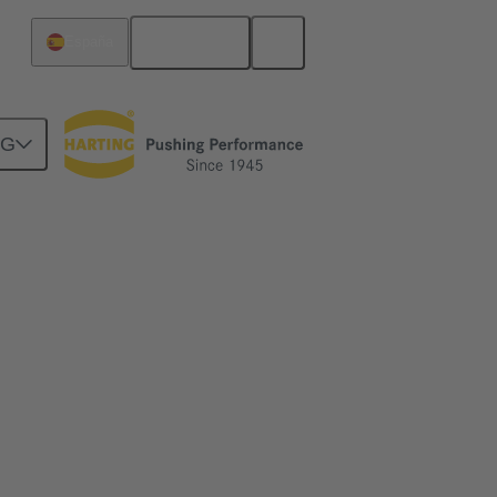
Español
España
NG