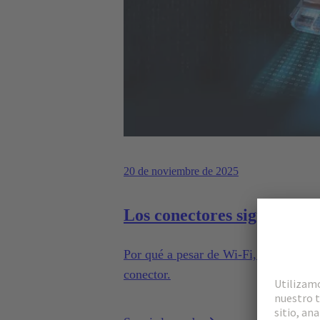
20 de noviembre de 2025
Los conectores siguen sien
Por qué a pesar de Wi-Fi, Bluetooth y 
conector.