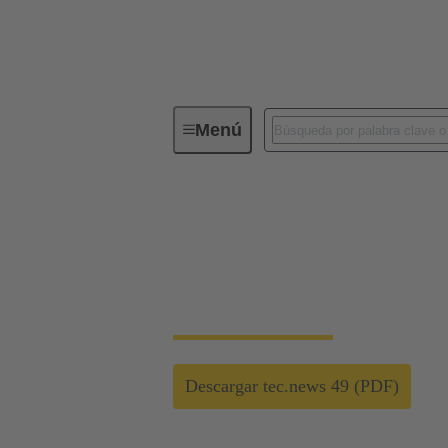
Menú
Revista tecnológica de HARTING te
Sin conector, no hay
All Electric Society: Los datos como salvav
Descargar tec.news 49 (PDF)