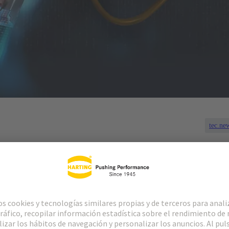
tec.ne
do el elemento crucial
otras tecnologías, nada funciona en el espacio digital sin un