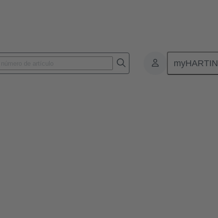
myHARTI
c.news
tec.news 49
 datos
idas del futuro