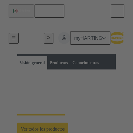
Español
México
myHARTING
Categoría de productos:
Conectores circulares métricos
Conectores circulares
Visión general
Productos
Conocimientos
Conectores circulares
métricos
Ver todos los productos