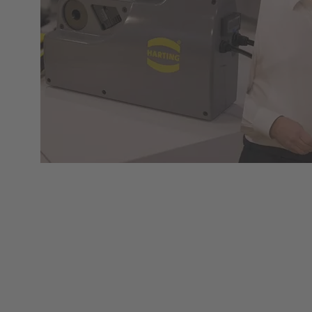
Seminario web | Herramientas para acelerar la
creación de infraestructuras energéticas
La cartera de herramientas de HARTING abarca
desde herramientas sencillas de montaje y
desmontaje, herramientas manuales y
semiautomáticas hasta máquinas totalmente
automatizadas. Esto le permite llevar a cabo una
instalación y un mantenimiento fiables, para obtener