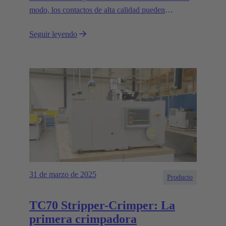
modo, los contactos de alta calidad pueden
crimparse en los conductores en cuestión de
Seguir leyendo
segundos.
31 de marzo de 2025
Producto
TC70 Stripper-Crimper: La
primera crimpadora