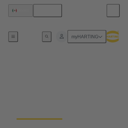
Español
México
Inicio
myHARTING
Configuradores de
producto HARTING
Ahorre tiempo y utilice nuestros innovadores
configuradores de productos para encontrar la
solución perfecta para su instalación, incluyendo
automáticamente todos los archivos y hojas de datos
necesarios.