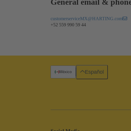
General email & phon
customerserviceMX@HARTING.com
+52 559 990 59 44
Español
México