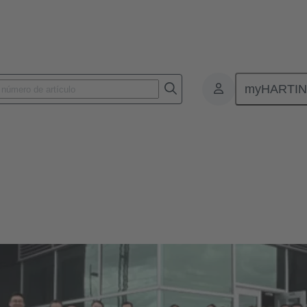
myHARTI
 México