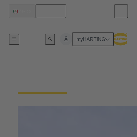
Español
México
Inicio
myHARTING
HARTING en todo el
mundo