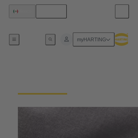
Español
México
Inicio
myHARTING
Información general
para proveedores