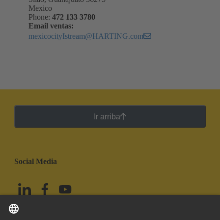
Mexico
Phone:
472 133 3780
Email ventas:
mexicocityIstream@HARTING.com
Ir arriba
Social Media