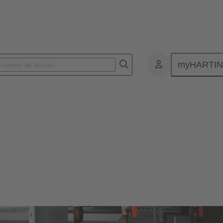
myHARTI
aestructuras inteligentes
ctividad para infraestructuras in
las herramientas de gestión de nueva generación. Simplifique, acelere y