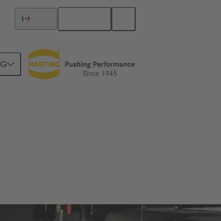
Español
México
NG
teligentes
 amplíe su transición a sistemas de