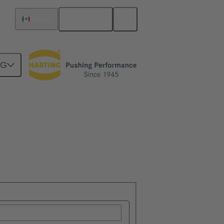
Español
México
NG