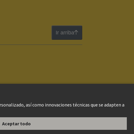
Ir arriba
te