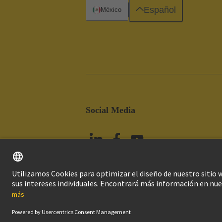
Español
México
Social Media
Imprint
Pol
© HARTING Technology Group