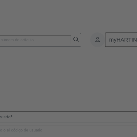
myHARTI
suario
*