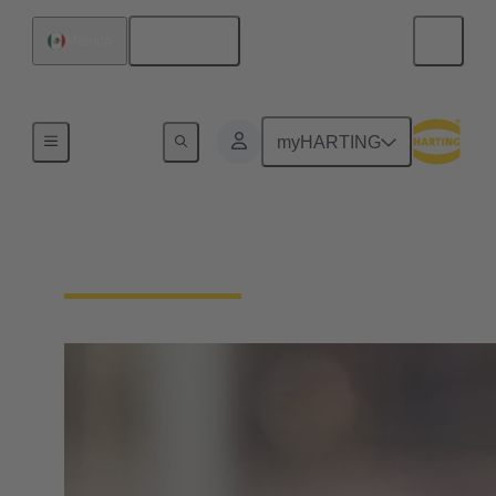
Español
México
Nuestro compromiso deportivo
myHARTING
Paradeportes