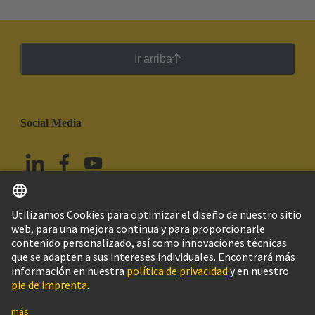
Ir arriba
Social Media
Español
México
© HARTING Technology Group