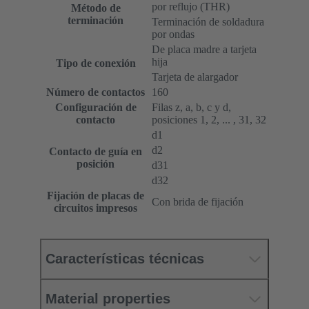
por reflujo (THR)
Método de
terminación
Terminación de soldadura
por ondas
De placa madre a tarjeta
hija
Tipo de conexión
Tarjeta de alargador
Número de contactos
160
Configuración de
Filas z, a, b, c y d,
contacto
posiciones 1, 2, ... , 31, 32
d1
d2
Contacto de guía en
posición
d31
d32
Fijación de placas de
Con brida de fijación
circuitos impresos
Características técnicas
Material properties