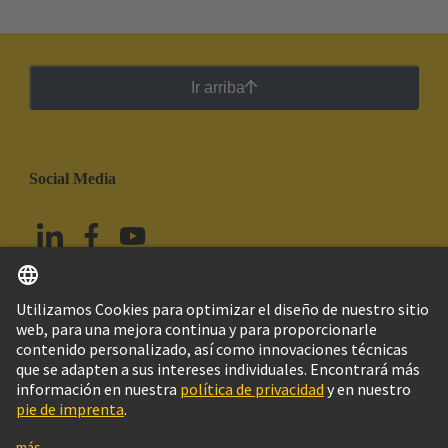
Ir arriba
Social Media
Español
México
© HARTING Technology Group