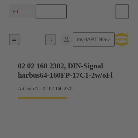
Español
México
Terminación de placa madre a tarjeta hija
myHARTING
02 02 160 2302, DIN-Signal
harbus64-160FP-17C1-2w/oFl
Artículo Nº: 02 02 160 2302