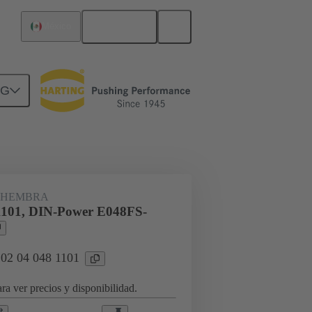
Español
México
NG
rcuitos
Productos
 HEMBRA
1101, DIN-Power E048FS-
 02 04 048 1101
ra ver precios y disponibilidad.