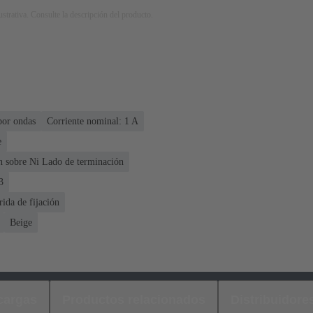
strativa. Consulte la descripción del producto.
por ondas
Corriente nominal: ‌1 A
e
n sobre Ni Lado de terminación
3
rida de fijación
Beige
cargas
Productos relacionados
Distribuidore