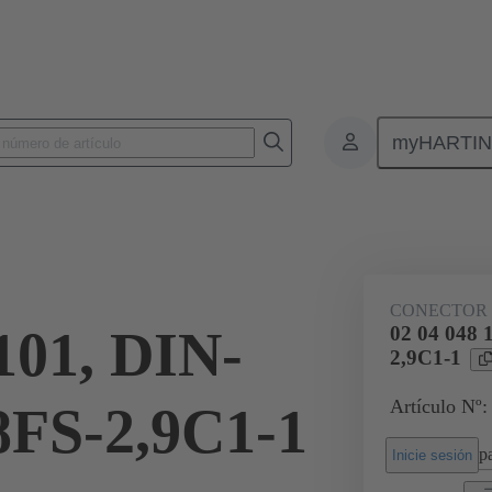
myHARTI
nectores de placas de circuitos impresos
Conectores de placa a placa de ci
02 04 048 1101
CONECTOR
101, DIN-
02 04 048 
2,9C1-1
Artículo Nº:
8FS-2,9C1-1
pa
Inicie sesión