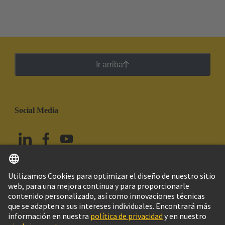
Ir arriba
Social Media
Español
México